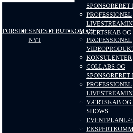
SPONSORERET 
PROFESSIONEL
LIVESTREAMI
SPØRGE JØRGEN
FORSIDE
SENESTE
BUTIK
OM OS
VÆRTSKAB OG 
NYT
PROFESSIONEL
SHOWS
VIDEOPRODUK
EVENTPLANLÆ
KONSULENTER
EKSPERTKOMM
COLLABS OG
FORFATTERE
SPONSORERET 
PROFESSIONEL
LIVESTREAMI
VÆRTSKAB OG 
SHOWS
EVENTPLANLÆ
EKSPERTKOMM